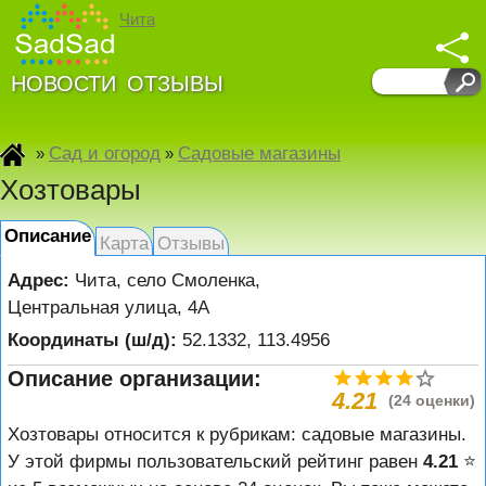
Чита
НОВОСТИ
ОТЗЫВЫ
Сад и огород
Садовые магазины
»
»
Хозтовары
Описание
Карта
Отзывы
Адрес:
Чита
,
село Смоленка,
Центральная улица, 4А
Координаты (ш/д):
52.1332, 113.4956
Описание организации:
4.21
(24 оценки)
Хозтовары относится к рубрикам: садовые магазины.
У этой фирмы пользовательский рейтинг равен
4.21
⭐️