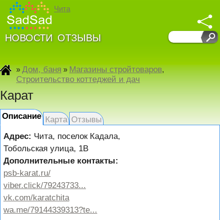
Чита
НОВОСТИ
ОТЗЫВЫ
Дом, баня
Магазины стройтоваров
»
»
,
Строительство коттеджей и дач
Карат
Описание
Карта
Отзывы
Адрес:
Чита
,
поселок Кадала,
Тобольская улица, 1В
Дополнительные контакты:
psb-karat.ru/
viber.click/79243733...
vk.com/karatchita
wa.me/79144339313?te...