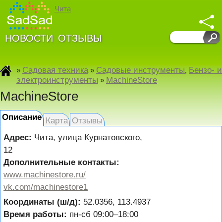
Чита
НОВОСТИ
ОТЗЫВЫ
Садовая техника
Садовые инструменты
Бензо- и
»
»
,
электроинструменты
MachineStore
»
MachineStore
Описание
Карта
Отзывы
Адрес:
Чита
,
улица Курнатовского,
12
Дополнительные контакты:
www.machinestore.ru/
vk.com/machinestore1
Координаты (ш/д):
52.0356, 113.4937
Время работы:
пн-сб 09:00–18:00