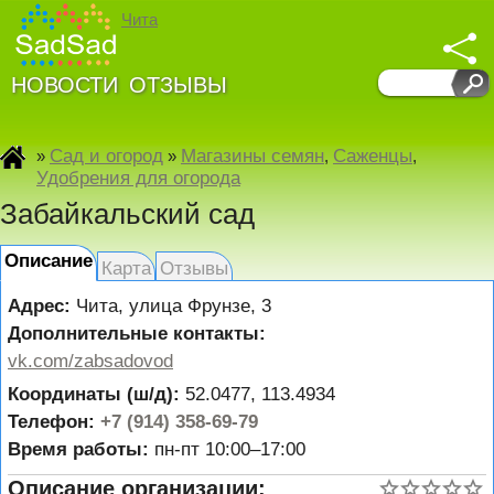
Чита
НОВОСТИ
ОТЗЫВЫ
Сад и огород
Магазины семян
Саженцы
»
»
,
,
Удобрения для огорода
Забайкальский сад
Описание
Карта
Отзывы
Адрес:
Чита
,
улица Фрунзе, 3
Дополнительные контакты:
vk.com/zabsadovod
Координаты (ш/д):
52.0477, 113.4934
Телефон:
+7 (914) 358-69-79
Время работы:
пн-пт 10:00–17:00
Описание организации: